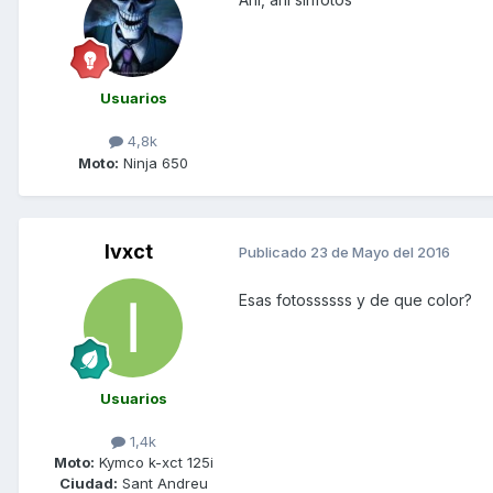
Usuarios
4,8k
Moto:
Ninja 650
Ivxct
Publicado
23 de Mayo del 2016
Esas fotossssss y de que color?
Usuarios
1,4k
Moto:
Kymco k-xct 125i
Ciudad:
Sant Andreu