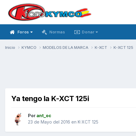
Foros
Normas
Donar
Inicio
KYMCO
MODELOS DE LA MARCA
K-XCT
K-XCT 125
Ya tengo la K-XCT 125i
Por
ant_oc
23 de Mayo del 2016
en
K-XCT 125