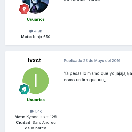
Usuarios
4,8k
Moto:
Ninja 650
Ivxct
Publicado
23 de Mayo del 2016
Ya pesas lo mismo que yo jajajajaja
como un tiro guauuu_
Usuarios
1,4k
Moto:
Kymco k-xct 125i
Ciudad:
Sant Andreu
de la barca