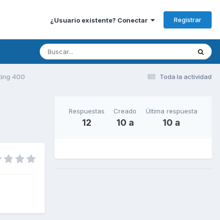
Registrar
¿Usuario existente? Conectar
ting 400
Toda la actividad
Respuestas
Creado
Última respuesta
12
10 a
10 a