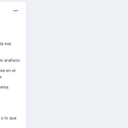
tá mal
lo arañazo.
ía en el
e.
lema.
 o lo que