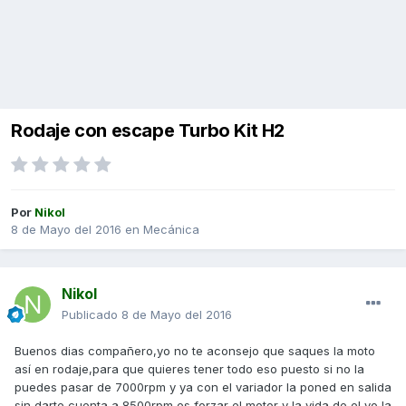
Rodaje con escape Turbo Kit H2
Por
Nikol
8 de Mayo del 2016
en
Mecánica
Nikol
Publicado
8 de Mayo del 2016
Buenos dias compañero,yo no te aconsejo que saques la moto
así en rodaje,para que quieres tener todo eso puesto si no la
puedes pasar de 7000rpm y ya con el variador la poned en salida
sin darte cuenta a 8500rpm es forzar el motor y la vida de el,yo la