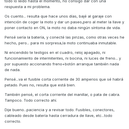
todo lo leído hasta el momento, no consigo dar con una
respuesta a mi problema.
Os cuento... resulta que hace unos días, bajé al garaje con
intención de coger la moto y dar un paseo,pero al meter la llave y
poner contacto en ON, la moto no daba ningún síntoma de vida.
Pensé sería la batería, y conecté las pinzas, como otras veces he
hecho, pero... para mi sorpresa,la moto continuaba inmutable.
Ni encendido te testigos en el cuadro, reloj apagado, ni
funcionamiento de intermitentes, ni bocina, ni luces de freno... y
por supuesto accionando freno+botón arranque también nada
de nada.
Pensé...va el fusible corta corriente de 30 amperios que sé habrá
petado. Pues no, resulta que está bien.
También pensé, el corta corriente del manillar, o pata de cabra.
Tampoco. Todo correcto ahí.
Dije bueno...paciencia y a revisar todo. Fusibles, conectores,
cableado desde batería hasta cerradura de llave, etc...todo
correcto.