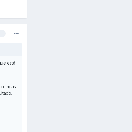
or
que está
 y rompas
uitado,