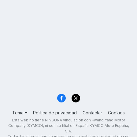
Tema
Política de privacidad
Contactar
Cookies
Esta web no tiene NINGUNA vinculación con Kwang Yang Motor
Company (KYMCO), ni con su filial en España KYMCO Moto España,
S.A.
Todas las marcas que aparecen en esta web son propiedad de sus