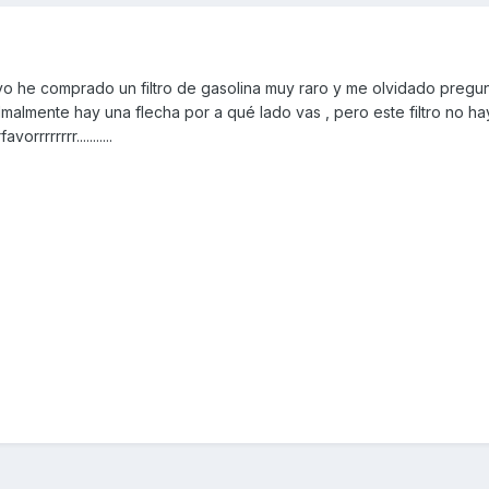
o he comprado un filtro de gasolina muy raro y me olvidado pregu
olmalmente hay una flecha por a qué lado vas , pero este filtro no ha
orrrrrrrr...........