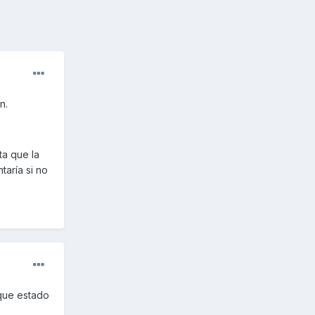
n.
ta que la
taría si no
 que estado