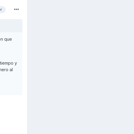
or
 en que
 tiempo y
mero al