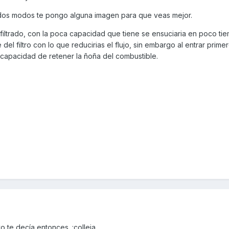
dos modos te pongo alguna imagen para que veas mejor.
e filtrado, con la poca capacidad que tiene se ensuciaria en poco ti
el filtro con lo que reducirias el flujo, sin embargo al entrar primer
 capacidad de retener la ñoña del combustible.
o te decía entonces. :colleja