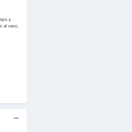
empo y
o al vaso,