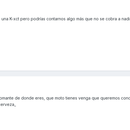
 una K-xct pero podrías contarnos algo más que no se cobra a nad
romante de donde eres, que moto tienes venga que queremos cono
 cerveza_