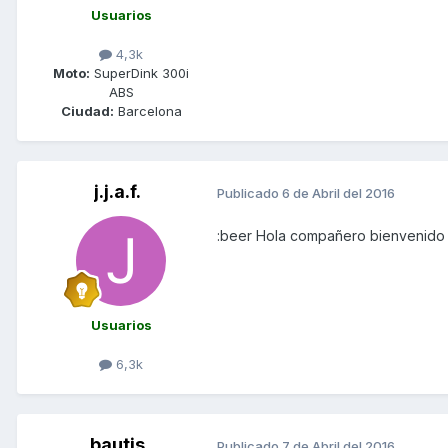
Usuarios
4,3k
Moto:
SuperDink 300i
ABS
Ciudad:
Barcelona
j.j.a.f.
Publicado
6 de Abril del 2016
:beer Hola compañero bienvenido 
Usuarios
6,3k
bautis
Publicado
7 de Abril del 2016