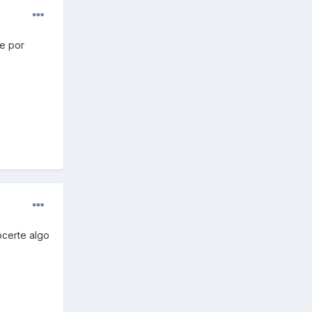
ie por
certe algo