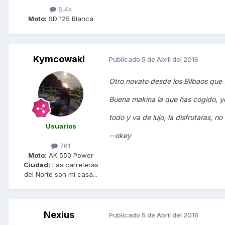
6,4k
Moto:
SD 125 Blanca
Kymcowaki
Publicado
5 de Abril del 2016
Otro novato desde los Bilbaos que t
Buena makina la que has cogido, yo
todo y va de lujo, la disfrutaras, no
Usuarios
--okey
761
Moto:
AK 550 Power
Ciudad:
Las carreteras
del Norte son mi casa...
Nexius
Publicado
5 de Abril del 2016