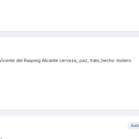
icente del Raspeig Alicante cerveza_ paz_ trato_hecho :motero
Aut
ey