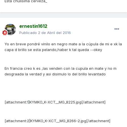
Está chulisima cerveza_
ernestin1612
Publicado
2 de Abril del 2016
Yo en breve pondré vinilo en negro mate a la cúpula de mi e xk la
capa d brillo se esta pelando,haber k tal queda --okey
En francia creo k es ,las venden con la cupula en mate y no m
desgraada la verdad y asi disimulo lo del brillo levantado
[attachment:1]KYMKO_K-XCT__MG_8225.jpg[/attachment]
[attachment:2]KYMKO_K-XCT__MG_8266-2.jpg[/attachment]