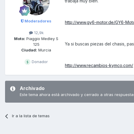
trabaja muy bien.
Moderadores
http://www.gy6-motor.de/GY6-Motor
12,9k
Moto:
Piaggio Medley S
Ya si buscas piezas del chasis, pasta
125
Ciudad:
Murcia
Donador
http://www.recambios-kymco.com/
Archivado
Este tema ahora está archivado y cerrado a otras respuesta
Ir a la lista de temas