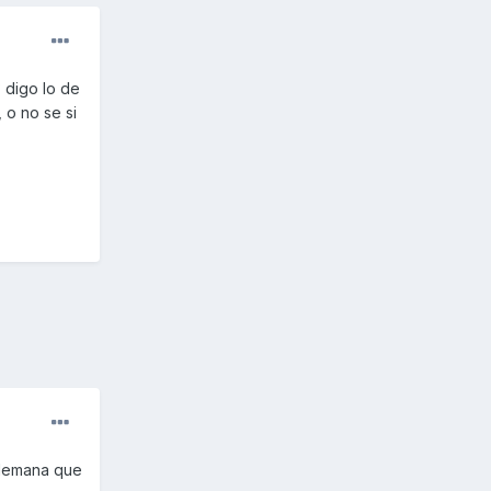
 digo lo de
 o no se si
alemana que