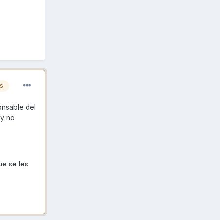
es
onsable del
 y no
ue se les