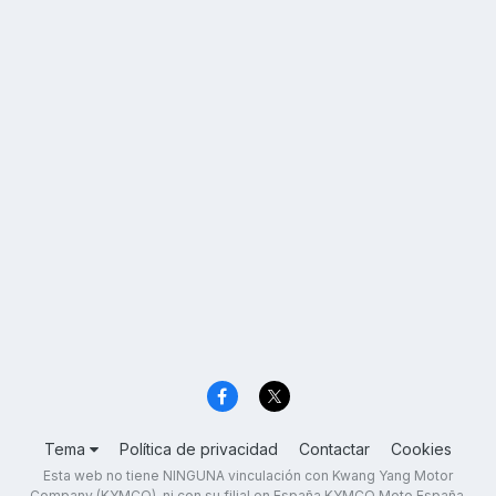
Tema
Política de privacidad
Contactar
Cookies
Esta web no tiene NINGUNA vinculación con Kwang Yang Motor
Company (KYMCO), ni con su filial en España KYMCO Moto España,