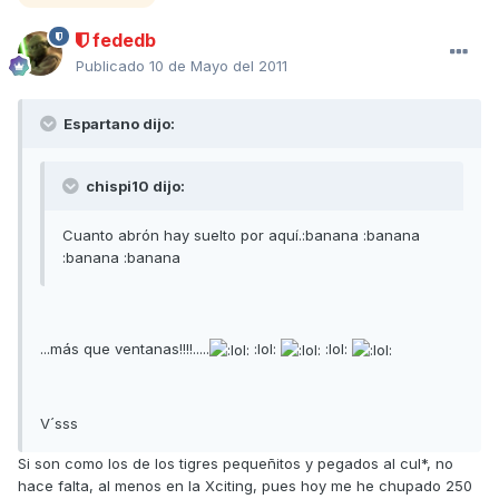
fededb
Publicado
10 de Mayo del 2011
Espartano dijo:
chispi10 dijo:
Cuanto abrón hay suelto por aquí.:banana :banana
:banana :banana
...más que ventanas!!!!.....
:lol:
:lol:
V´sss
Si son como los de los tigres pequeñitos y pegados al cul*, no
hace falta, al menos en la Xciting, pues hoy me he chupado 250