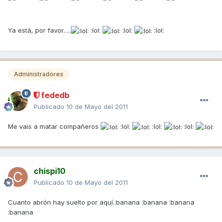
Ya está, por favor.....
:lol:
:lol:
:lol:
Administradores
fededb
Publicado
10 de Mayo del 2011
Me vais a matar compañeros
:lol:
:lol:
:lol:
chispi10
Publicado
10 de Mayo del 2011
Cuanto abrón hay suelto por aquí.:banana :banana :banana
:banana