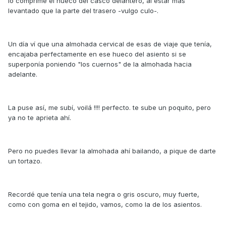
lo comprime el hueco del casco delantero, al estar más
levantado que la parte del trasero -vulgo culo-.
Un día ví que una almohada cervical de esas de viaje que tenía,
encajaba perfectamente en ese hueco del asiento si se
superponía poniendo "los cuernos" de la almohada hacia
adelante.
La puse así, me subí, voilá !!!! perfecto. te sube un poquito, pero
ya no te aprieta ahí.
Pero no puedes llevar la almohada ahí bailando, a pique de darte
un tortazo.
Recordé que tenía una tela negra o gris oscuro, muy fuerte,
como con goma en el tejido, vamos, como la de los asientos.