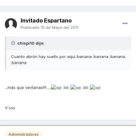
Invitado Espartano
Publicado
10 de Mayo del 2011
chispi10 dijo:
Cuanto abrón hay suelto por aquí.:banana :banana :banana
:banana
...más que ventanas!!!!.....
:lol:
:lol:
V´sss
Administradores