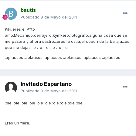
bautis
Publicado
8 de Mayo del 2011
Kiki,eres el P*to
amo.Mecánico,cerrajero,kymkero,fotógrafo,alguna cosa que se
me pasará y ahora sastre...eres la ostia,el copón de la baraja...es
que me dejas:-o :-o :-o :-o :-o :-o
:aplausos :aplausos :aplausos :aplausos :aplausos :aplausos
Invitado Espartano
Publicado
9 de Mayo del 2011
:ole :ole :ole :ole :ole :ole :ole :ole :ole :ole
Eres un fiera.