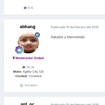
874
abhang
Publicado
15 de Febrero del 2016
Saludos y bienvenido.
Moderador Global
28,3k
Moto:
Agility City 125
Ciudad:
Córdoba
Donador
ant_oc
Publicado
15 de Febrero del 2016