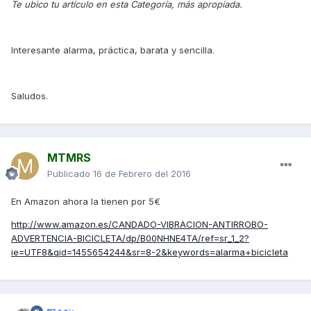
Te ubico tu artículo en esta Categoría, más apropiada.
Interesante alarma, práctica, barata y sencilla.
Saludos.
MTMRS
Publicado
16 de Febrero del 2016
En Amazon ahora la tienen por 5€
http://www.amazon.es/CANDADO-VIBRACION-ANTIRROBO-
ADVERTENCIA-BICICLETA/dp/B00NHNE4TA/ref=sr_1_2?
ie=UTF8&qid=1455654244&sr=8-2&keywords=alarma+bicicleta