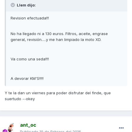
Llem dijo:
Revision efectuada!!!
No ha llegado ni a 130 euros. Filtros, aceite, engrase
general, revisión.....y me han limpiado la moto XD.
Va como una seda!!!!
A devorar KM'S!!!!!
Y te la dan un viernes para poder disfrutar del finde, que
suertudo --okey
ant_oc
Publicado
19 de Febrero del 2016