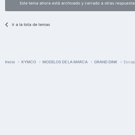
Este tema ahora está archivado y cerrado a otras respuesta
Ir a la lista de temas
Inicio
KYMCO
MODELOS DE LA MARCA
GRAND DINK
Escap