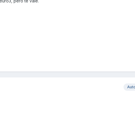
euro3, pero te vale.
Aut