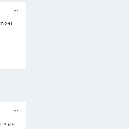
 mio es
es negro