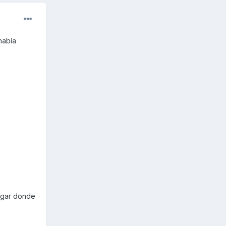
había
lugar donde