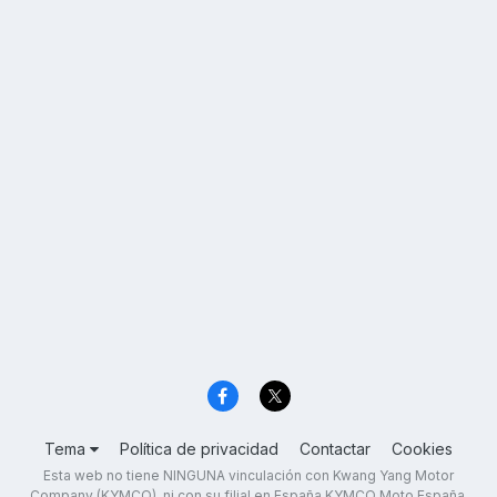
Tema
Política de privacidad
Contactar
Cookies
Esta web no tiene NINGUNA vinculación con Kwang Yang Motor
Company (KYMCO), ni con su filial en España KYMCO Moto España,