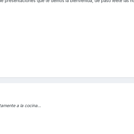
 de presentaciones que te demos la bienvenida, de paso leete las 
tamente a la cocina...