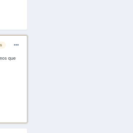
es
emos que