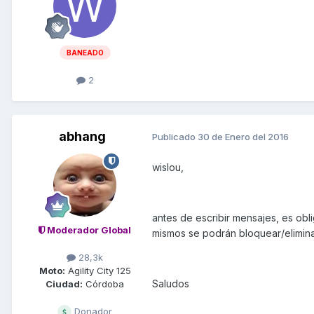
BANEADO
2
abhang
Publicado
30 de Enero del 2016
wislou,
antes de escribir mensajes, es obli
Moderador Global
mismos se podrán bloquear/elimina
28,3k
Moto:
Agility City 125
Saludos
Ciudad:
Córdoba
Donador