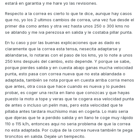
estará en garantia y me hare yo las revisiones.
Respecto a la correa es cierto lo que te dice, aunque hay casos
que no, yo los 2 ultimos cambios de correa, una vez fue desde el
primer dia como antes y otra vez hasta unos 250 o 300 kms no
se ablando y me iva perezosa en salida y le costaba pillar punta.
En tu caso y por las buenas explicaciones que as dado es
claramente que la correa esta tensa, nesecita adaptarse y
ablandarse, lo notaras con el paso de los kms, yo lo note a unos
250 kms después del cambio, esto depende. Y porque se sabe,
porque pierdes salida y en cuesta abajo ganas mucha velocidad
punta, esto pasa con correa nueva que no esta ablandada o
adaptada, también se nota porque en cuesta arriba corria menos
que antes, otra cosa que hace cuando es nueva y lo puedes
probar, es coger una recta en llano que conozcas y que hayas
puesto la moto a tope y veras que te cogera esa velocidad punta
de antes o incluso un pelin mas, pero esta velocidad que te
pillaba antes tardara muchísimo mas en cogerla. Lo malo seria
que dijeras que te a perdido salida y en llano te coge muy rápido
110 o 115 k/h, entonces aqui no seria problema de que la correa
no esta adaptada. Por culpa de la correa nueva también te pega
tironcitos en salida. Dejale un tiempecito.