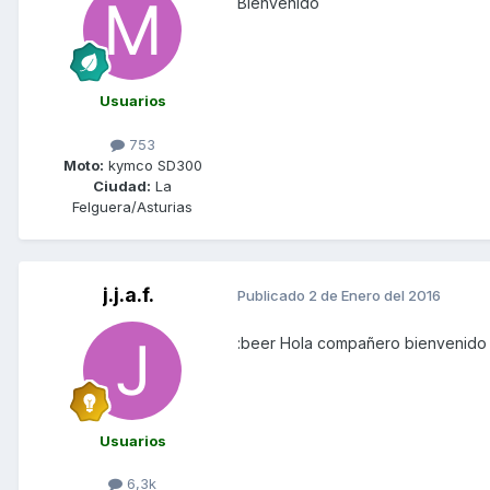
Bienvenido
Usuarios
753
Moto:
kymco SD300
Ciudad:
La
Felguera/Asturias
j.j.a.f.
Publicado
2 de Enero del 2016
:beer Hola compañero bienvenido 
Usuarios
6,3k