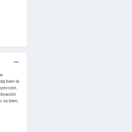
de
nda bien la
nyección.
tivación
o va bien,