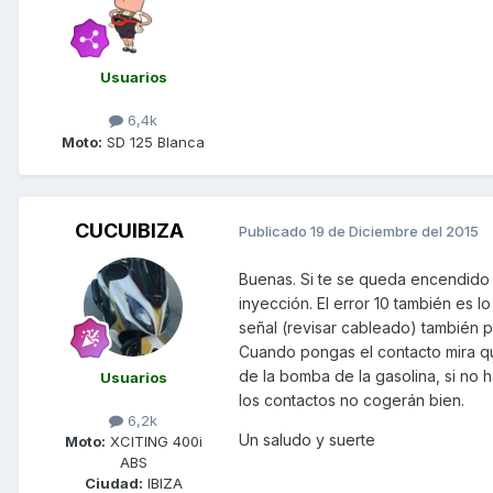
Usuarios
6,4k
Moto:
SD 125 Blanca
CUCUIBIZA
Publicado
19 de Diciembre del 2015
Buenas. Si te se queda encendido 
inyección. El error 10 también es l
señal (revisar cableado) también 
Cuando pongas el contacto mira qu
de la bomba de la gasolina, si no 
Usuarios
los contactos no cogerán bien.
6,2k
Un saludo y suerte
Moto:
XCITING 400i
ABS
Ciudad:
IBIZA