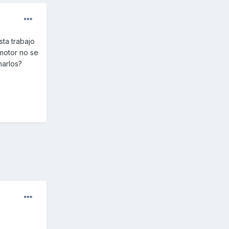
ta trabajo
 motor no se
narlos?