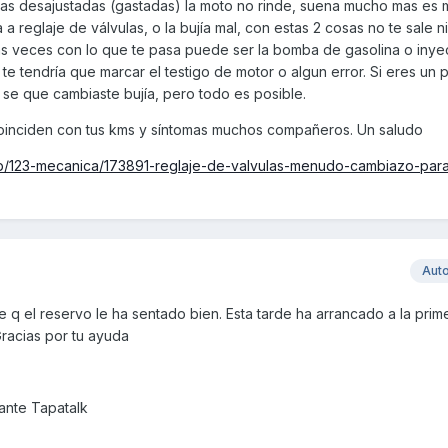
mas desajustadas (gastadas) la moto no rinde, suena mucho mas es 
 reglaje de válvulas, o la bujía mal, con estas 2 cosas no te sale n
 veces con lo que te pasa puede ser la bomba de gasolina o inyec
í te tendría que marcar el testigo de motor o algun error. Si eres un
 se que cambiaste bujía, pero todo es posible.
coinciden con tus kms y síntomas muchos compañeros. Un saludo
hp/123-mecanica/173891-reglaje-de-valvulas-menudo-cambiazo-par
Aut
 q el reservo le ha sentado bien. Esta tarde ha arrancado a la prime
 Gracias por tu ayuda
nte Tapatalk