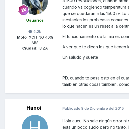
a 1500 revoluciones, cuando arranc
cuando va cogiendo temperatura e
que se quedaran a las 1500 rv. Lo
inestables los problemas comunes so
Usuarios
lo que hacen es un reset a la centra
6,2k
El funcionamiento de la mia es como
Moto:
XCITING 400i
ABS
A ver que te dicen los que tienen 
Ciudad:
IBIZA
Un saludo y suerte
PD, cuando te pasa esto en el cua
también otras cosas también, como 
Hanoi
Publicado
8 de Diciembre del 2015
Hola cucu. No sale ningún error ni 
esta un poco sucio pero no tanto. Igu