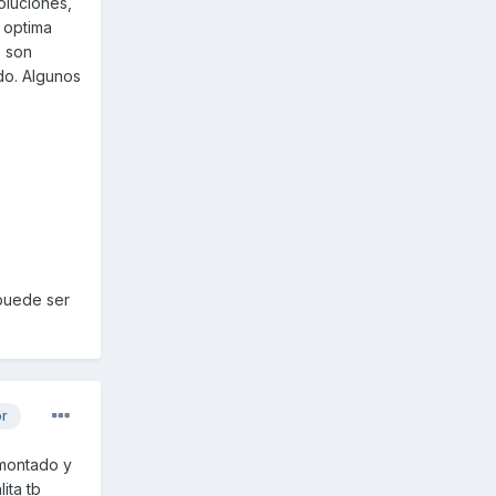
oluciones,
 optima
s son
ido. Algunos
 puede ser
or
smontado y
ita tb