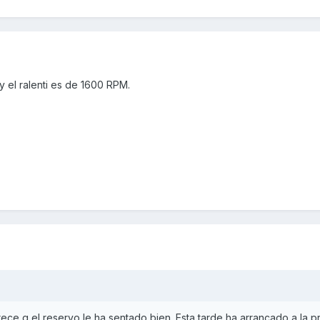
 el ralenti es de 1600 RPM.
ece q el reservo le ha sentado bien. Esta tarde ha arrancado a la p