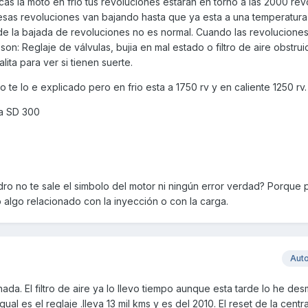
as la moto en frio tus revoluciones estaran en torno a las 2000 rev
sas revoluciones van bajando hasta que ya esta a una temperatura
 de la bajada de revoluciones no es normal. Cuando las revolucione
n: Reglaje de válvulas, bujia en mal estado o filtro de aire obstru
lita para ver si tienen suerte.
 te lo e explicado pero en frio esta a 1750 rv y en caliente 1250 rv.
la SD 300
dro no te sale el simbolo del motor ni ningún error verdad? Porque
algo relacionado con la inyección o con la carga.
Aut
nada. El filtro de aire ya lo llevo tiempo aunque esta tarde lo he de
al es el reglaje .lleva 13 mil kms y es del 2010. El reset de la central