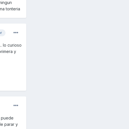
 ningun
na tonteria
or
.. lo curioso
primera y
so puede
le parar y