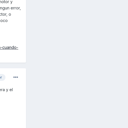
motor y
ingun error,
tor, o
 poco
a-cuando-
or
ra y el