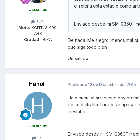
el relenti esta estable como ante
Usuarios
6,2k
Enviado desde mi SM-G360F me
Moto:
XCITING 400i
ABS
Ciudad:
IBIZA
De nada. Me alegro, menos mal que
que siga todo bien.
Un saludo
Hanoi
Publicado
12 de Diciembre del 2015
Hola cucu. Al arrancarle hoy no me
de la centralita. Luego sin apagar
inestable...
Usuarios
Enviado desde mi SM-G360F media
175