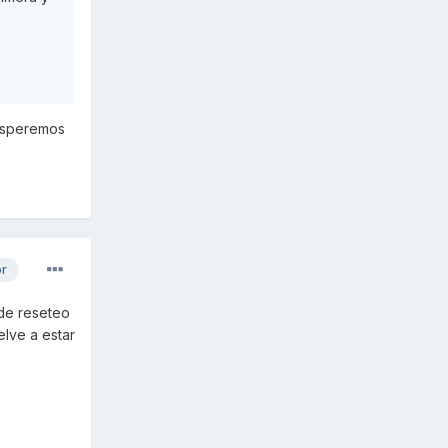
 Esperemos
or
 de reseteo
elve a estar