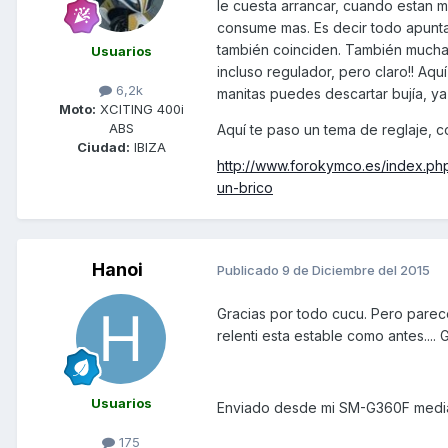
le cuesta arrancar, cuando estan 
consume mas. Es decir todo apunta a
también coinciden. También muchas
Usuarios
incluso regulador, pero claro!! Aqu
6,2k
manitas puedes descartar bujía, ya
Moto:
XCITING 400i
ABS
Aquí te paso un tema de reglaje, 
Ciudad:
IBIZA
http://www.forokymco.es/index.p
un-brico
Hanoi
Publicado
9 de Diciembre del 2015
Gracias por todo cucu. Pero parece
relenti esta estable como antes....
Usuarios
Enviado desde mi SM-G360F media
175