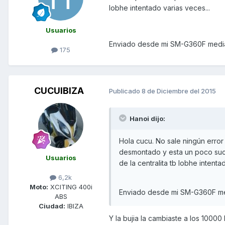
lobhe intentado varias veces...
Usuarios
Enviado desde mi SM-G360F media
175
CUCUIBIZA
Publicado
8 de Diciembre del 2015
Hanoi dijo:
Hola cucu. No sale ningún error n
desmontado y esta un poco sucio 
Usuarios
de la centralita tb lobhe intenta
6,2k
Moto:
XCITING 400i
Enviado desde mi SM-G360F me
ABS
Ciudad:
IBIZA
Y la bujia la cambiaste a los 100