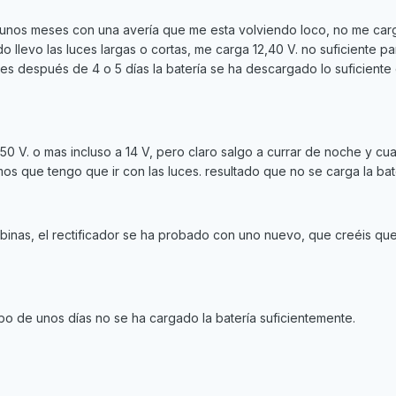
 unos meses con una avería que me esta volviendo loco, no me car
o llevo las luces largas o cortas, me carga 12,40 V. no suficiente pa
ues después de 4 o 5 días la batería se ha descargado lo suficient
3,50 V. o mas incluso a 14 V, pero claro salgo a currar de noche y c
s que tengo que ir con las luces. resultado que no se carga la bat
bobinas, el rectificador se ha probado con uno nuevo, que creéis q
abo de unos días no se ha cargado la batería suficientemente.