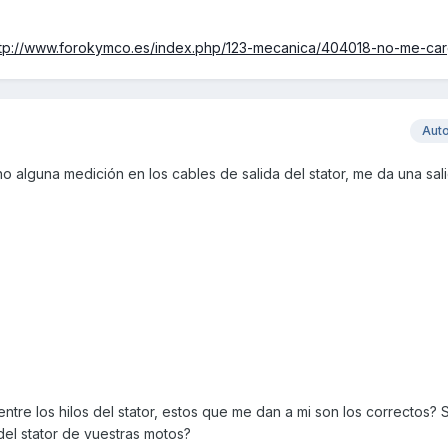
ttp://www.forokymco.es/index.php/123-mecanica/404018-no-me-ca
Aut
ho alguna medición en los cables de salida del stator, me da una sal
entre los hilos del stator, estos que me dan a mi son los correctos? S
del stator de vuestras motos?