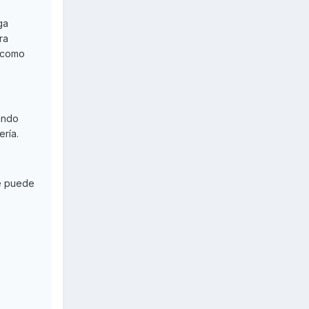
ga
ra
e como
uando
ería.
ue puede