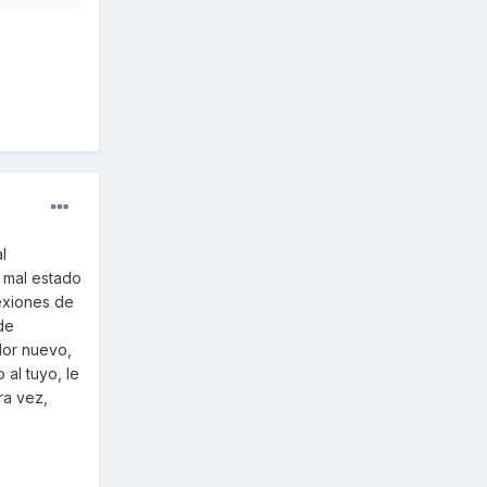
l
 mal estado
nexiones de
de
dor nuevo,
al tuyo, le
ra vez,