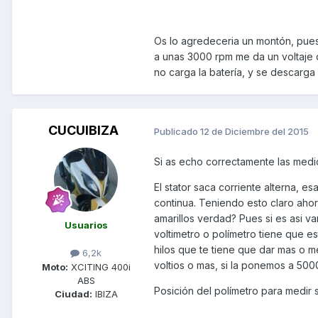
Os lo agredeceria un montón, pues
a unas 3000 rpm me da un voltaje de
no carga la batería, y se descarga 
CUCUIBIZA
Publicado
12 de Diciembre del 2015
Si as echo correctamente las medi
El stator saca corriente alterna, es
continua. Teniendo esto claro ahora
amarillos verdad? Pues si es asi v
Usuarios
voltimetro o polímetro tiene que es
hilos que te tiene que dar mas o 
6,2k
voltios o mas, si la ponemos a 5000
Moto:
XCITING 400i
ABS
Posición del polímetro para medir sa
Ciudad:
IBIZA