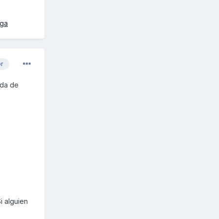
rga
or
ida de
i alguien