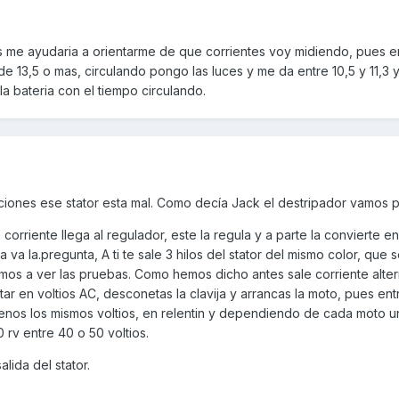
 me ayudaria a orientarme de que corrientes voy midiendo, pues en
 13,5 o mas, circulando pongo las luces y me da entre 10,5 y 11,3 y
la bateria con el tiempo circulando.
ciones ese stator esta mal. Como decía Jack el destripador vamos p
a corriente llega al regulador, este la regula y a parte la convierte e
 va la.pregunta, A ti te sale 3 hilos del stator del mismo color, que 
amos a ver las pruebas. Como hemos dicho antes sale corriente alter
tar en voltios AC, desconetas la clavija y arrancas la moto, pues ent
menos los mismos voltios, en relentin y dependiendo de cada moto 
 rv entre 40 o 50 voltios.
lida del stator.