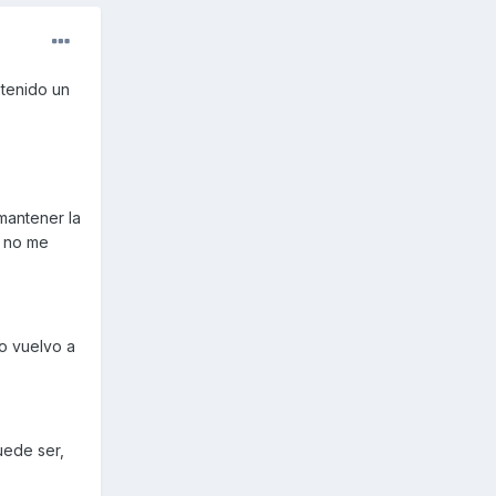
 tenido un
 mantener la
e no me
do vuelvo a
uede ser,