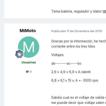
Tema batería, regulador y stator
h
MiMoto
Publicado
11 de Diciembre del 2015
Gracias por la información, he hec
corriente entre los tres hilos
Voltajes
Usuarios
ab--------ac-----bc
8
2,6 v 4,9 v 6,9 v A ralentí
8,8 v 8,1 v 15 v. A +- 3000 rpm
Sabéis cual es el voltaje de salida 
me puede decir que voltaje salen 