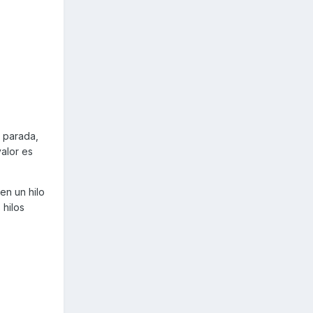
o parada,
valor es
en un hilo
 hilos