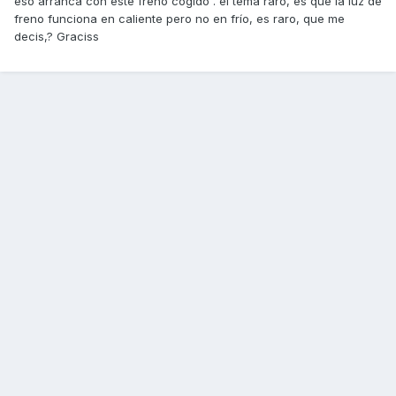
eso arranca con este freno cogido . el tema raro, es que la luz de
freno funciona en caliente pero no en frío, es raro, que me
decis,? Graciss