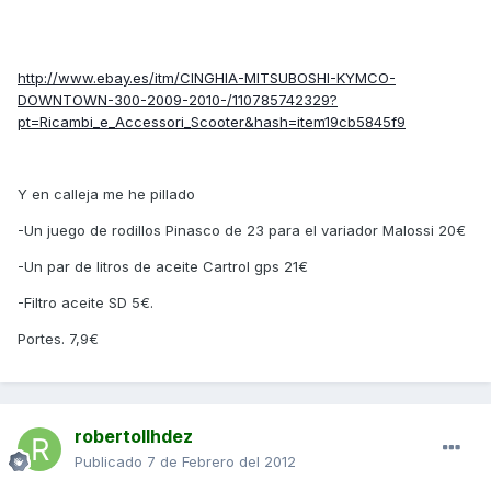
http://www.ebay.es/itm/CINGHIA-MITSUBOSHI-KYMCO-
DOWNTOWN-300-2009-2010-/110785742329?
pt=Ricambi_e_Accessori_Scooter&hash=item19cb5845f9
Y en calleja me he pillado
-Un juego de rodillos Pinasco de 23 para el variador Malossi 20€
-Un par de litros de aceite Cartrol gps 21€
-Filtro aceite SD 5€.
Portes. 7,9€
robertollhdez
Publicado
7 de Febrero del 2012