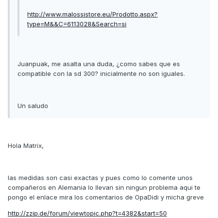
http://www.malossistore.eu/Prodotto.aspx?
type=M&&C=6113028&Search=si
Juanpuak, me asalta una duda, ¿como sabes que es
compatible con la sd 300? inicialmente no son iguales.
Un saludo
Hola Matrix,
las medidas son casi exactas y pues como lo comente unos
compañeros en Alemania lo llevan sin ningun problema aqui te
pongo el enlace mira los comentarios de OpaDidi y micha greve
http://zzip.de/forum/viewtopic.php?t=4382&start=50