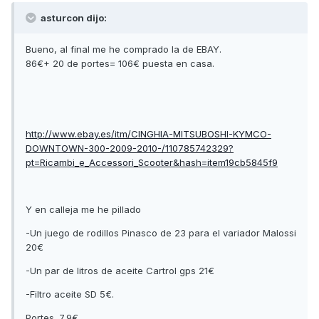
asturcon dijo:
Bueno, al final me he comprado la de EBAY.
86€+ 20 de portes= 106€ puesta en casa.
http://www.ebay.es/itm/CINGHIA-MITSUBOSHI-KYMCO-
DOWNTOWN-300-2009-2010-/110785742329?
pt=Ricambi_e_Accessori_Scooter&hash=item19cb5845f9
Y en calleja me he pillado
-Un juego de rodillos Pinasco de 23 para el variador Malossi
20€
-Un par de litros de aceite Cartrol gps 21€
-Filtro aceite SD 5€.
Portes. 7,9€