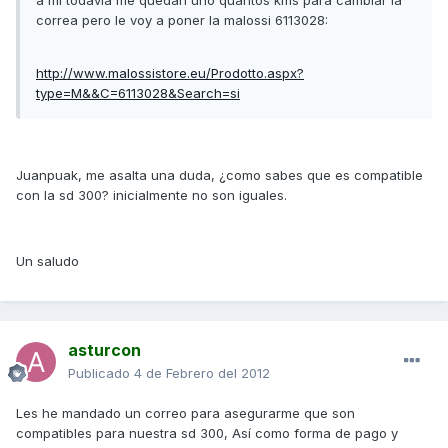
a mi todavia me quedan uno quantos kms para cambiar la
correa pero le voy a poner la malossi 6113028:
http://www.malossistore.eu/Prodotto.aspx?
type=M&&C=6113028&Search=si
Juanpuak, me asalta una duda, ¿como sabes que es compatible
con la sd 300? inicialmente no son iguales.
Un saludo
asturcon
Publicado
4 de Febrero del 2012
Les he mandado un correo para asegurarme que son
compatibles para nuestra sd 300, Así como forma de pago y