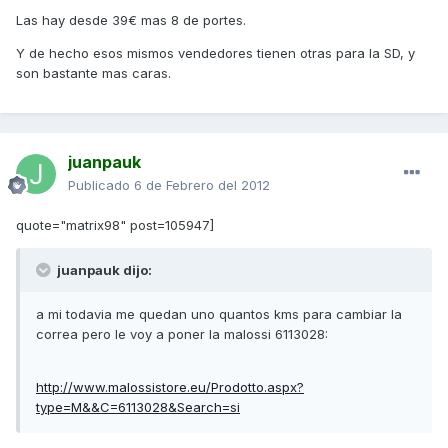
Las hay desde 39€ mas 8 de portes.
Y de hecho esos mismos vendedores tienen otras para la SD, y
son bastante mas caras.
juanpauk
Publicado
6 de Febrero del 2012
quote="matrix98" post=105947]
juanpauk dijo:
a mi todavia me quedan uno quantos kms para cambiar la
correa pero le voy a poner la malossi 6113028:
http://www.malossistore.eu/Prodotto.aspx?
type=M&&C=6113028&Search=si