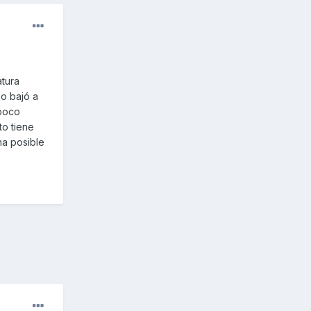
tura
o bajó a
 poco
to tiene
na posible