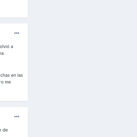
olvió a
ia.
echas en las
rro me
e de