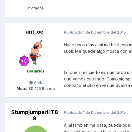
Invitados
ant_oc
Publicado
1 de Diciembre del 2015
Hace unos días a mí me hizo eso m
subir. Me quedé algo mosca con el 
Usuarios
Lo que sí es cierto es que tarda u
que vamos entrando. Como siempre 
6,4k
conozco el sitio en el que avanza
Moto:
SD 125 Blanca
StumpjumperHT8
Publicado
1 de Diciembre del 2015
9
A mi también me pasa, puede que e
más...entonces baja la raya y sube