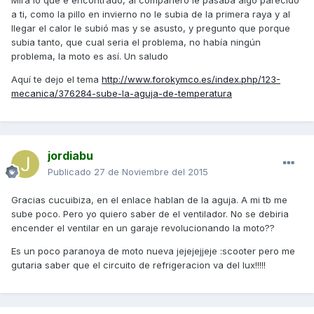
Mira lo que e encontrado, al compañero le pasaba algo parecido
a ti, como la pillo en invierno no le subia de la primera raya y al
llegar el calor le subió mas y se asusto, y pregunto que porque
subia tanto, que cual seria el problema, no había ningún
problema, la moto es así. Un saludo
Aquí te dejo el tema
http://www.forokymco.es/index.php/123-
mecanica/376284-sube-la-aguja-de-temperatura
jordiabu
Publicado
27 de Noviembre del 2015
Gracias cucuibiza, en el enlace hablan de la aguja. A mi tb me
sube poco. Pero yo quiero saber de el ventilador. No se debiria
encender el ventilar en un garaje revolucionando la moto??
Es un poco paranoya de moto nueva jejejejjeje :scooter pero me
gutaria saber que el circuito de refrigeracion va del lux!!!!!