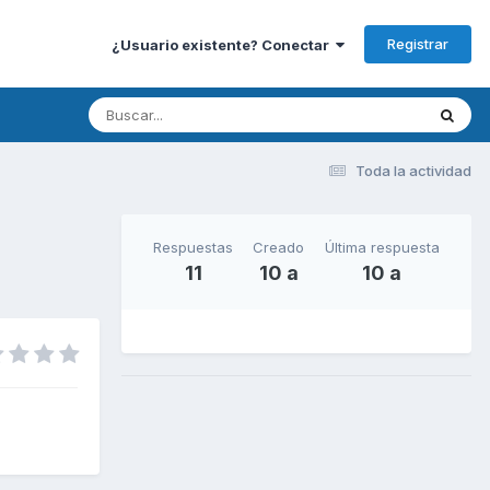
Registrar
¿Usuario existente? Conectar
Toda la actividad
Respuestas
Creado
Última respuesta
11
10 a
10 a