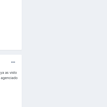
ya as visto
s agenciado