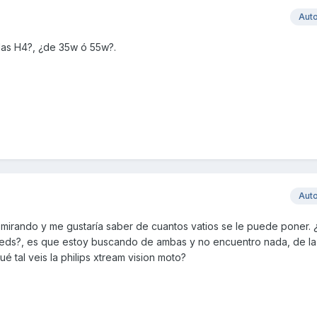
Aut
 las H4?, ¿de 35w ó 55w?.
Aut
 mirando y me gustaría saber de cuantos vatios se le puede poner. 
 leds?, es que estoy buscando de ambas y no encuentro nada, de la
é tal veis la philips xtream vision moto?