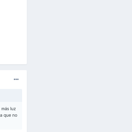
 más luz
na que no