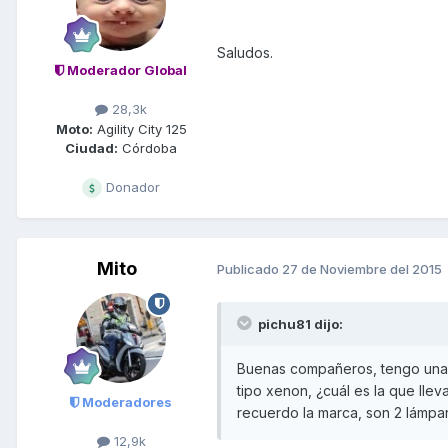
Saludos.
Moderador Global
28,3k
Moto:
Agility City 125
Ciudad:
Córdoba
Donador
Mito
Publicado
27 de Noviembre del 2015
pichu81 dijo:
Buenas compañeros, tengo una 
tipo xenon, ¿cuál es la que lle
Moderadores
recuerdo la marca, son 2 lámpa
12,9k