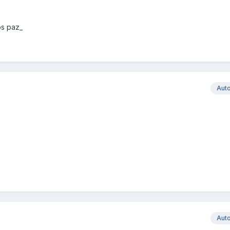
os paz_
Aut
Aut