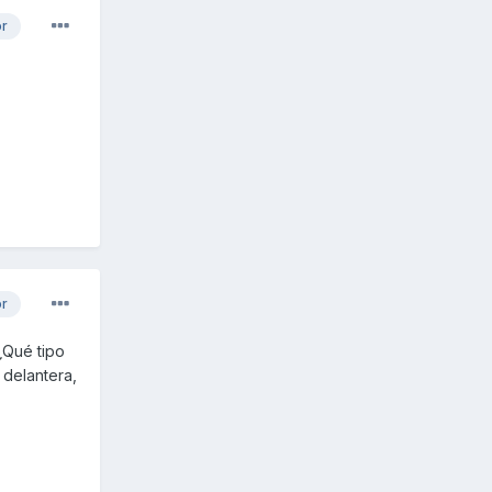
or
or
¿Qué tipo
 delantera,