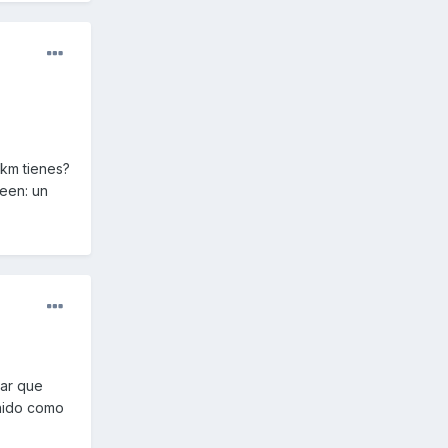
 km tienes?
een: un
var que
onido como