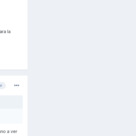
ara la
or
ano a ver