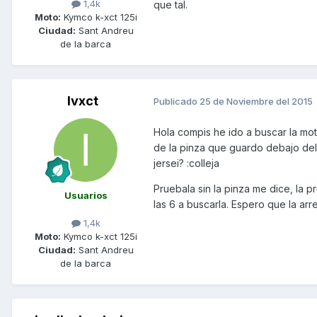
1,4k
que tal.
Moto:
Kymco k-xct 125i
Ciudad:
Sant Andreu
de la barca
Ivxct
Publicado
25 de Noviembre del 2015
Hola compis he ido a buscar la mot
de la pinza que guardo debajo del 
jersei? :colleja
Pruebala sin la pinza me dice, la p
Usuarios
las 6 a buscarla. Espero que la arre
1,4k
Moto:
Kymco k-xct 125i
Ciudad:
Sant Andreu
de la barca