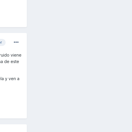
or
ruido viene
ma de este
ela y ven a