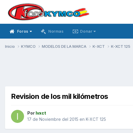
Foros
Normas
Donar
Inicio
KYMCO
MODELOS DE LA MARCA
K-XCT
K-XCT 125
Revision de los mil kilómetros
Por
Ivxct
17 de Noviembre del 2015
en
K-XCT 125