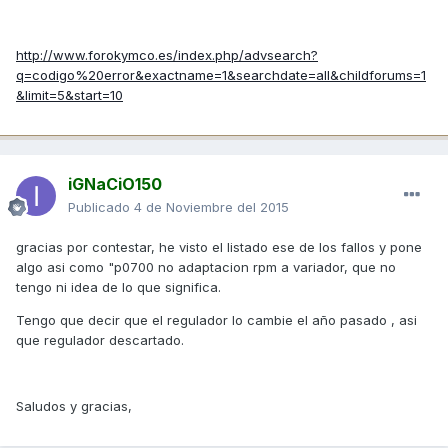
http://www.forokymco.es/index.php/advsearch?
q=codigo%20error&exactname=1&searchdate=all&childforums=1
&limit=5&start=10
iGNaCiO150
Publicado
4 de Noviembre del 2015
gracias por contestar, he visto el listado ese de los fallos y pone
algo asi como "p0700 no adaptacion rpm a variador, que no
tengo ni idea de lo que significa.
Tengo que decir que el regulador lo cambie el año pasado , asi
que regulador descartado.
Saludos y gracias,