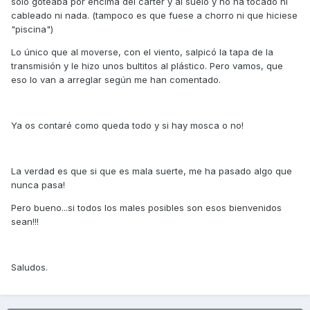
sólo goteaba por encima del carter y al suelo y no ha tocado ni
cableado ni nada. (tampoco es que fuese a chorro ni que hiciese
"piscina")
Lo único que al moverse, con el viento, salpicó la tapa de la
transmisión y le hizo unos bultitos al plástico. Pero vamos, que
eso lo van a arreglar según me han comentado.
Ya os contaré como queda todo y si hay mosca o no!
La verdad es que si que es mala suerte, me ha pasado algo que
nunca pasa!
Pero bueno...si todos los males posibles son esos bienvenidos
sean!!!
Saludos.