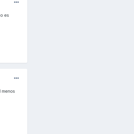
do es
al menos