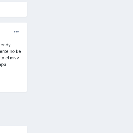
e endy
mente no ke
ta el mivv
sepa