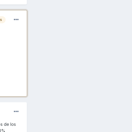
es
s de los
00%