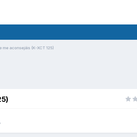
 me aconsejáis (K-XCT 125)
25)
o