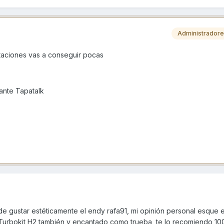
Administrador
taciones vas a conseguir pocas
nte Tapatalk
e gustar estéticamente el endy rafa91, mi opinión personal esque e
l Turbokit H2 también y encantado como trueba, te lo recomiendo 1