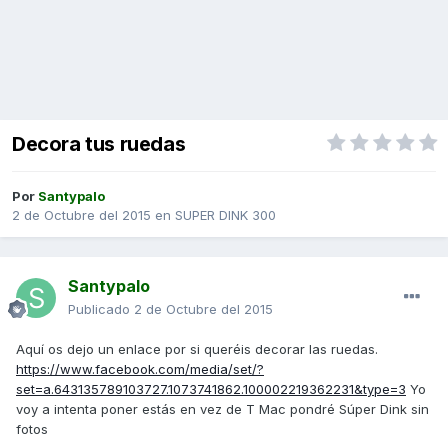
Decora tus ruedas
Por
Santypalo
2 de Octubre del 2015
en
SUPER DINK 300
Santypalo
Publicado
2 de Octubre del 2015
Aquí os dejo un enlace por si queréis decorar las ruedas.
https://www.facebook.com/media/set/?
set=a.643135789103727.1073741862.100002219362231&type=3
Yo
voy a intenta poner estás en vez de T Mac pondré Súper Dink sin
fotos