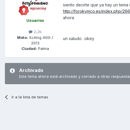
siento decirte que ya hay un tema 
http://forokymco.es/index.php/266
ahora.
Usuarios
2,2k
Moto:
Xciting 400i /
un saludo. :okey
2013
Ciudad:
Palma
Archivado
Este tema ahora está archivado y cerrado a otras respuesta
Ir a la lista de temas