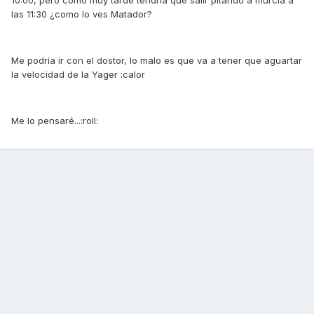
10:00, pero como muy tarde tendría que salir pitando a murcia a
las 11:30 ¿como lo ves Matador?
Me podría ir con el dostor, lo malo es que va a tener que aguartar
la velocidad de la Yager :calor
Me lo pensaré...:roll: