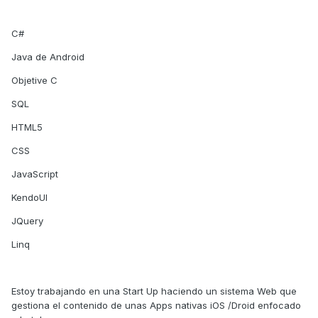
C#
Java de Android
Objetive C
SQL
HTML5
CSS
JavaScript
KendoUI
JQuery
Linq
Estoy trabajando en una Start Up haciendo un sistema Web que
gestiona el contenido de unas Apps nativas iOS /Droid enfocado