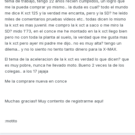
tema de trabajo, tengo 22 años recién cumplidos, un logro que
me la pueda comprar yo mismo... la duda es cual? todo el mundo
me dice K xct 125 y la verdad me encanta, pero y la SD? he leído
miles de comentarios pruebas vídeos etc.. todas dicen lo mismo
la k xct es mas juvenil. me compro la k xct a saco o me miro la
SD? mido 1'73, en el conce me he montado en la k xct llego bien
pero no con toda la planta al suelo, la verdad que me gusta mas
la k xct pero ayer mi padre me dijo.. no es muy alta? tengo un
dilema... y no lo siento no tento tanto dinero para la X-MAX.
El tema de la aceleracion de la k xct es verdad lo que dicen? que
es muy pobre, nunca he llevado moto. Bueno 2 veces la de los
colegas.. a los 17 jajaja
Me la comprare nueva en conce
Muchas gracias!! Muy contento de registrarme aqui!
:motito