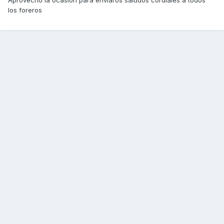
Aprovecho la ocasión para enviaros saludos cordiales a todos
los foreros