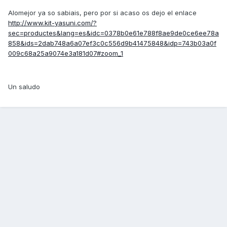
Alomejor ya so sabiais, pero por si acaso os dejo el enlace
http://www.kit-yasuni.com/?
sec=productes&lang=es&idc=0378b0e61e788f8ae9de0ce6ee78a
858&ids=2dab748a6a07ef3c0c556d9b41475848&idp=743b03a0f
009c68a25a9074e3a181d07#zoom_1
Un saludo