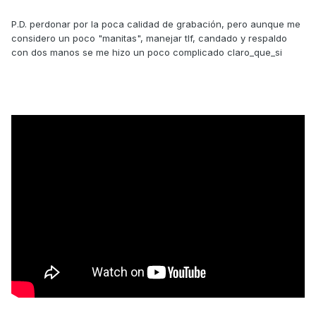
P.D. perdonar por la poca calidad de grabación, pero aunque me
considero un poco "manitas", manejar tlf, candado y respaldo
con dos manos se me hizo un poco complicado claro_que_si