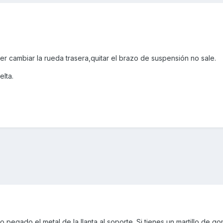
er cambiar la rueda trasera,quitar el brazo de suspensión no sale.
lta.
egado el metal de la llanta al soporte. Si tienes un martillo de go