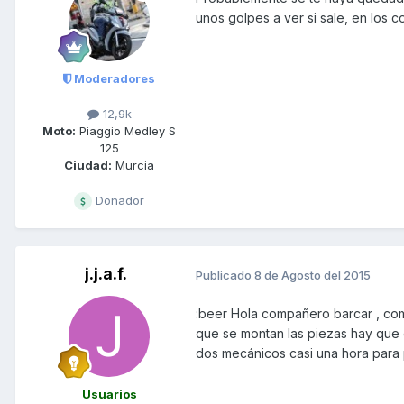
unos golpes a ver si sale, en los 
Moderadores
12,9k
Moto:
Piaggio Medley S
125
Ciudad:
Murcia
Donador
j.j.a.f.
Publicado
8 de Agosto del 2015
:beer Hola compañero barcar , com
que se montan las piezas hay que 
dos mecánicos casi una hora para 
Usuarios