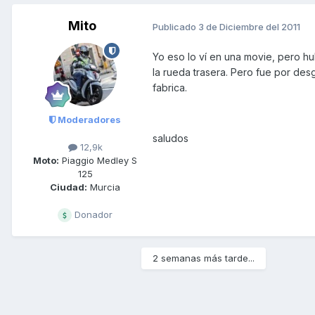
Mito
Publicado
3 de Diciembre del 2011
Yo eso lo ví en una movie, pero h
la rueda trasera. Pero fue por de
fabrica.
Moderadores
saludos
12,9k
Moto:
Piaggio Medley S
125
Ciudad:
Murcia
Donador
2 semanas más tarde...