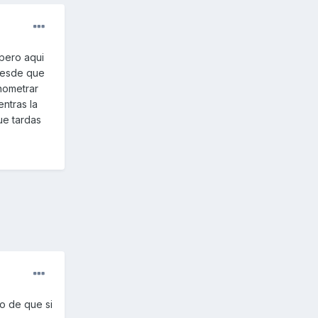
 pero aqui
desde que
nometrar
ntras la
ue tardas
o de que si