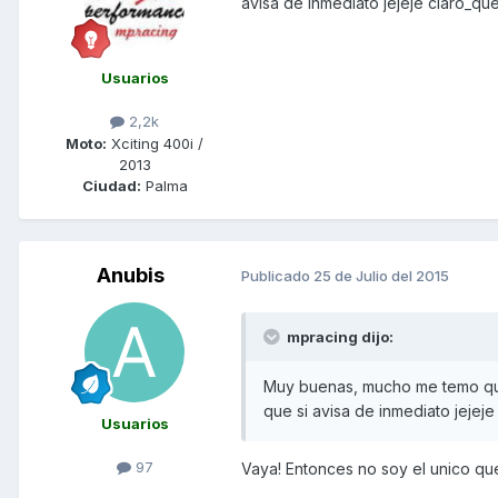
avisa de inmediato jejeje claro_que
Usuarios
2,2k
Moto:
Xciting 400i /
2013
Ciudad:
Palma
Anubis
Publicado
25 de Julio del 2015
mpracing dijo:
Muy buenas, mucho me temo que 
que si avisa de inmediato jejeje
Usuarios
97
Vaya! Entonces no soy el unico que 