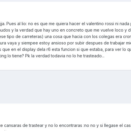
jja. Pues al lio: no es que me quiera hacer el valentino rossi ni nada
nudos y la verdad que hay uno en concreto que me vuelve loco y 
ese tipo de carreteras) una cosa que hacia con los colegas era cro
ura vaya y siempee estoy ansioso por subir despues de trabajar mie
s que en el display dela r6 esta funcion si que estaba, para ver lo q
iting lo tiene? Pk la verdad todavia no lo he trasteado...
ansaras de trastear y no lo encontraras :no no y si llegase el cas