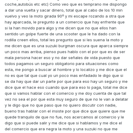
coche,autobús etc etc) Como veo que es temprano me dispongo
a dar una vuelta y sacar dinero, total que al cabo de los 10 min
vuelvo y veo la moto girada 90º y mi escape rozando a otra que
hay aparcada, le pregunto a un comercio que hay enfrente que
si la han movido para algo y me dicen que no que ellos han
sentido un golpe fuerte de una scooter que le ha dado con la
rodilla creen ellos, total les pregunto que si les suena la moto y
me dicen que es una suzuki burgman oscura que aparca siempre
un poco mas arriba, pienso pues hablo con el por que es de ser
mala persona hacer eso y no dar señales de vida puesto que
todos pagamos un seguro obligatorio para situaciones como
esta, me pongo a buscar al hombre y lo localizo y me dice que el
no es que tal que cual yo un poco mas enfadado le digo que si
se da hay que dar un parte por que para eso hay un seguro y me
dice que el hace eso cuando que para eso lo paga, total me dice
que si vamos hablar con el comercio y me doy cuenta de que tal
vez no sea el por que esta muy seguro de que no le van a delatar
y le digo que no que paso que no quiero discutir con nadie,
bueno tras hablar con el insiste por que dice que quiere que me
quede tranquilo de que no fue, nos acercamos al comercio y le
digo que si puede salir y me dice que si hablamos y me dice el
del comercio que era negra la moto y una suzuki no que me