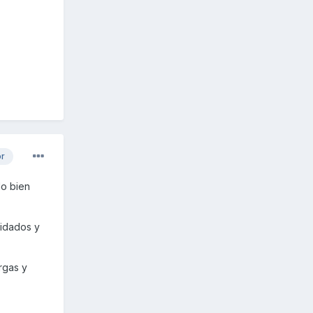
or
do bien
xidados y
rgas y