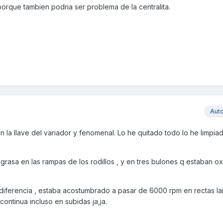
a porque tambien podria ser problema de la centralita.
Aut
n la llave del variador y fenomenal. Lo he quitado todo lo he limpia
asa en las rampas de los rodillos , y en tres bulones q estaban o
iferencia , estaba acostumbrado a pasar de 6000 rpm en rectas la
ntinua incluso en subidas ja,ja.